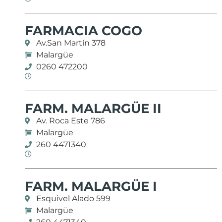
FARMACIA COGO
Av.San Martín 378
Malargüe
0260 472200
FARM. MALARGÜE II
Av. Roca Este 786
Malargüe
260 4471340
FARM. MALARGÜE I
Esquivel Alado 599
Malargüe