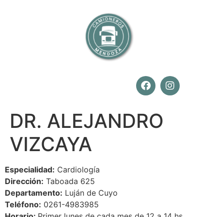
DR. ALEJANDRO
VIZCAYA
Especialidad:
Cardiología
Dirección:
Taboada 625
Departamento:
Luján de Cuyo
Teléfono:
0261-4983985
Horario:
Primer lunes de cada mes de 12 a 14 hs.