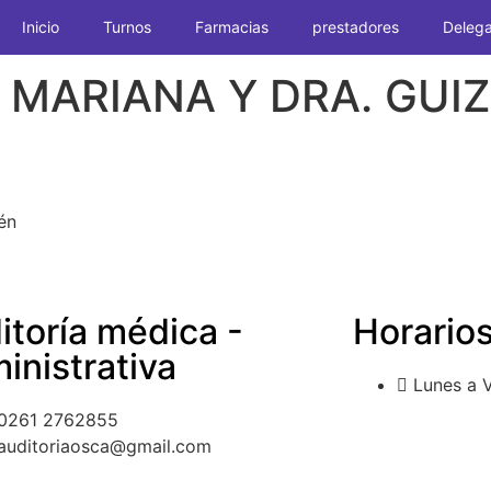
Inicio
Turnos
Farmacias
prestadores
Delega
 MARIANA Y DRA. GUI
én
itoría médica -
Horario
inistrativa
Lunes a V
0261 2762855
auditoriaosca@gmail.com